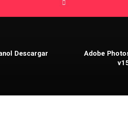
panol Descargar
Adobe Photos
v15