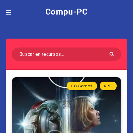
Compu-PC
PC Games
RPG