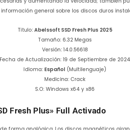
ecesarias y aumentando la velocidad; también pu
a información general sobre los discos duros ins
Titulo:
Abelssoft SSD Fresh Plus 2025
Tamaño: 6.32 Megas
Versión: 14.0.56618
Fecha de Actualización: 19 de Septiembre de 202
Idioma:
Español
(Multilenguaje)
Medicina: Crack
S.O: Windows x64 y x86
D Fresh Plus» Full Activado
 de forma analógica. Los discos magnéticos giran,