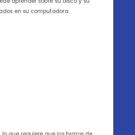
ede aprender sobre su disco y su
talados en su computadora.
4
 lo que requiere que los brazos de